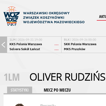
AKT
1LM
| 2026-09-21 19:00
BLK
| 2026-09-26 00:00
KKS Polonia Warszawa
SKK Polonia Warszawa
---
Solvera Sokół Łańcut
MKS Pruszków
---
1LM
OLIVER RUDZIŃS
STATYSTYKI
MECZ PO MECZU
Rocznik: