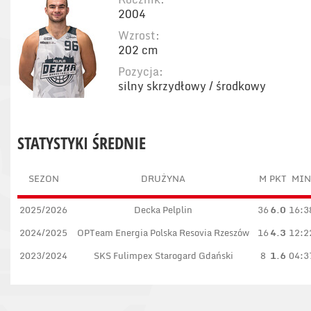
2004
Wzrost:
202 cm
Pozycja:
silny skrzydłowy / środkowy
STATYSTYKI ŚREDNIE
SEZON
DRUŻYNA
M
PKT
MIN
2025/2026
Decka Pelplin
36
6.0
16:3
2024/2025
OPTeam Energia Polska Resovia Rzeszów
16
4.3
12:2
2023/2024
SKS Fulimpex Starogard Gdański
8
1.6
04:3