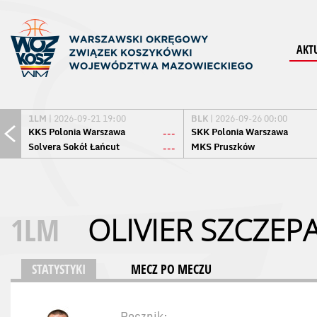
AKT
1LM
| 2026-09-21 19:00
BLK
| 2026-09-26 00:00
KKS Polonia Warszawa
SKK Polonia Warszawa
---
Solvera Sokół Łańcut
MKS Pruszków
---
1LM
OLIVIER SZCZEP
STATYSTYKI
MECZ PO MECZU
Rocznik: