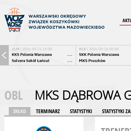
AKT
1LM
| 2026-09-21 19:00
BLK
| 2026-09-26 00:00
KKS Polonia Warszawa
SKK Polonia Warszawa
---
Solvera Sokół Łańcut
MKS Pruszków
---
OBL
MKS DĄBROWA 
SKŁAD
TERMINARZ
STATYSTYKI
STATYSTYKI 