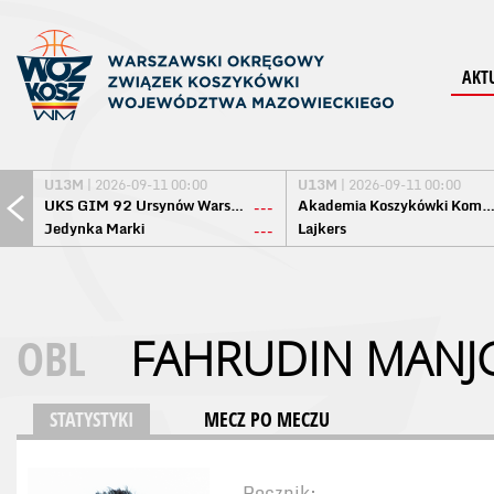
AKT
U13M
| 2026-09-11 00:00
U13M
| 2026-09-11 00:00
UKS GIM 92 Ursynów Warszawa
Akademia Koszykówki Komo
---
Jedynka Marki
Lajkers
---
OBL
FAHRUDIN 
STATYSTYKI
MECZ PO MECZU
Rocznik: