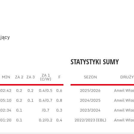
ający
STATYSTYKI SUMY
ZA 1
MIN
ZA 2
ZA 3
F
SEZON
DRUŻY
(C/W)
02:42
0.2
0.2
0.4/0.5
0.6
2025/2026
Anwil Wło
05:10
0.2
0.1
0.4/0.7
0.8
2024/2025
Anwil Wło
02:34
0.1
/0.7
0.3
2023/2024
Anwil Wło
01:20
0.1
0.2/0.2
0.4
2022/2023 (EBL)
Anwil Wło