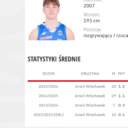
2007
Wzrost:
193 cm
Pozycja:
rozgrywający / rzuc
STATYSTYKI ŚREDNIE
SEZON
DRUŻYNA
M
PKT
2025/2026
Anwil Włocławek
20
1.2
2024/2025
Anwil Włocławek
29
1.1
2023/2024
Anwil Włocławek
7
0.3
2022/2023 (EBL)
Anwil Włocławek
10
0.4