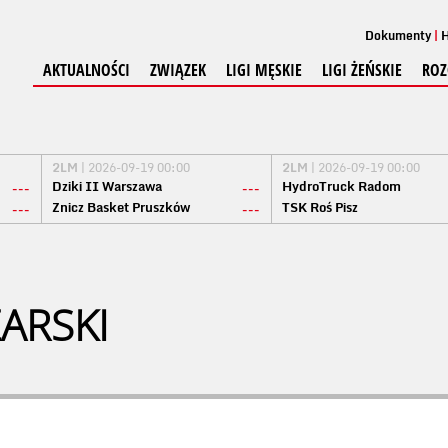
Dokumenty
H
AKTUALNOŚCI
ZWIĄZEK
LIGI MĘSKIE
LIGI ŻEŃSKIE
ROZ
2LM
| 2026-09-19 00:00
2LM
| 2026-09-19 00:00
Dziki II Warszawa
HydroTruck Radom
---
---
Znicz Basket Pruszków
TSK Roś Pisz
---
---
ARSKI