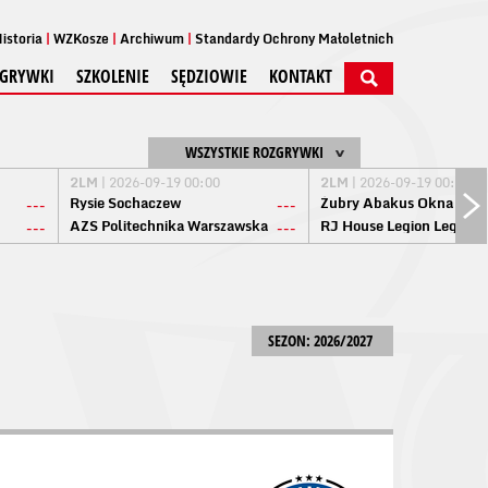
istoria
WZKosze
Archiwum
Standardy Ochrony Małoletnich
GRYWKI
SZKOLENIE
SĘDZIOWIE
KONTAKT
WSZYSTKIE ROZGRYWKI
2LM
| 2026-09-19 00:00
2LM
| 2026-09-19 00:00
Rysie Sochaczew
Żubry Abakus Okna Biał
---
---
AZS Politechnika Warszawska
RJ House Legion Legion
---
---
SEZON: 2026/2027