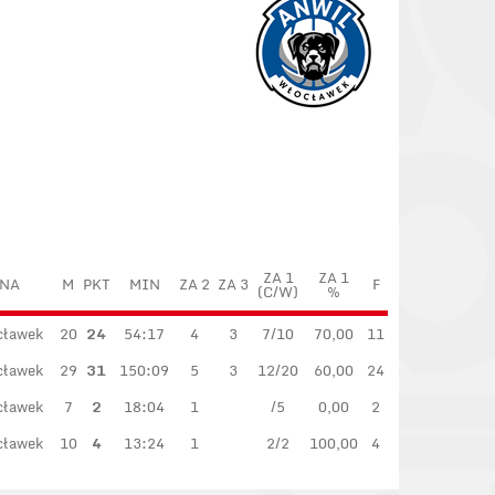
ZA 1
ZA 1
NA
M
PKT
MIN
ZA 2
ZA 3
F
(C/W)
%
cławek
20
24
54:17
4
3
7/10
70,00
11
cławek
29
31
150:09
5
3
12/20
60,00
24
cławek
7
2
18:04
1
/5
0,00
2
cławek
10
4
13:24
1
2/2
100,00
4