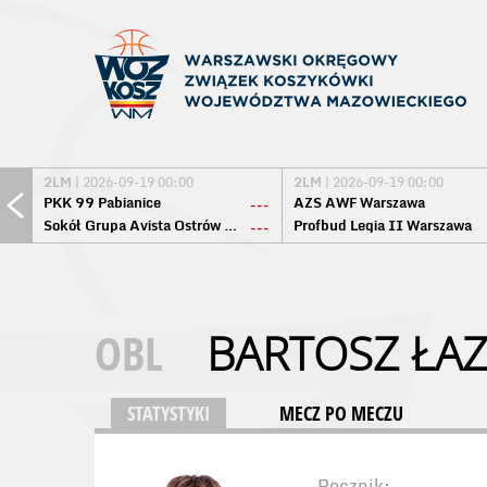
2LM
| 2026-09-19 00:00
2LM
| 2026-09-19 00:00
PKK 99 Pabianice
AZS AWF Warszawa
---
Sokół Grupa Avista Ostrów Maz.
Profbud Legia II Warszawa
---
OBL
BARTOSZ ŁAZ
STATYSTYKI
MECZ PO MECZU
Rocznik: