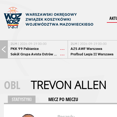
AKT
2LM
| 2026-09-19 00:00
2LM
| 2026-09-19 00:00
PKK 99 Pabianice
AZS AWF Warszawa
---
Sokół Grupa Avista Ostrów Maz.
Profbud Legia II Warszawa
---
OBL
TREVON ALLEN
STATYSTYKI
MECZ PO MECZU
Rocznik: