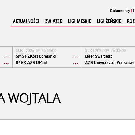
Dokumenty
H
AKTUALNOŚCI
ZWIĄZEK
LIGI MĘSKIE
LIGI ŻEŃSKIE
ROZ
1LK
| 2026-09-26 00:00
1LK
| 2026-09-26 00:00
SMS PZKosz Łomianki
Lider Swarzędz
---
---
B4EK AZS UMed
AZS Uniwersytet Warszaws
---
---
A WOJTALA