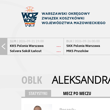
1LM
| 2026-09-21 19:00
BLK
| 2026-09-26 00:00
KKS Polonia Warszawa
SKK Polonia Warszawa
---
Solvera Sokół Łańcut
MKS Pruszków
---
OBLK
ALEKSANDR
STATYSTYKI
MECZ PO MECZU
Rocznik: