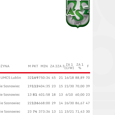
ZA 1
ZA 1
UŻYNA
M
PKT
MIN
ZA 2
ZA 3
F
(C/W)
%
 UMCS Lublin
32
169
750:34
45
21
16/18
88,89
70
ie Sosnowiec
19
112
404:35
23
15
21/30
70,00
39
ie Sosnowiec
13
81
401:58
18
13
6/10
60,00
23
ie Sosnowiec
22
126
668:00
29
14
26/30
86,67
47
ie Sosnowiec
23
74
373:36
13
11
15/21
71,43
30