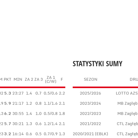
STATYSTYKI SUMY
ZA 1
M
PKT
MIN
ZA 2
ZA 3
F
SEZON
DR
(C/W)
32
5.3
23:27
1.4
0.7
0.5/0.6
2.2
2025/2026
LOTTO AZS
19
5.9
21:17
1.2
0.8
1.1/1.6
2.1
2023/2024
MB Zagłęb
13
6.2
30:55
1.4
1.0
0.5/0.8
1.8
2022/2023
MB Zagłęb
22
5.7
30:21
1.3
0.6
1.2/1.4
2.1
2021/2022
CTL Zagłęb
23
3.2
16:14
0.6
0.5
0.7/0.9
1.3
2020/2021 (EBLK)
CTL Zagłęb