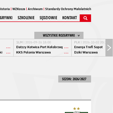
istoria
WZKosze
Archiwum
Standardy Ochrony Małoletnich
GRYWKI
SZKOLENIE
SĘDZIOWIE
KONTAKT
WSZYSTKIE ROZGRYWKI
1LM
| 2026-09-26 18:00
PLK
| 2026-10-02 20:15
Datzzy Kotwica Port Kołobrzeg
Energa Trefl Sopot
---
---
ki
KKS Polonia Warszawa
Dziki Warszawa
---
---
SEZON: 2026/2027