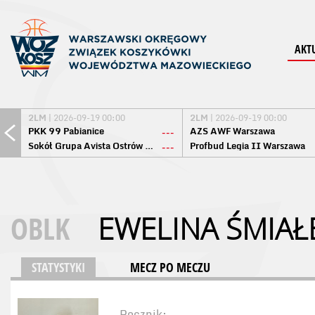
AKT
2LM
| 2026-09-19 00:00
2LM
| 2026-09-19 00:00
PKK 99 Pabianice
AZS AWF Warszawa
---
Sokół Grupa Avista Ostrów Maz.
Profbud Legia II Warszawa
---
OBLK
EWELINA ŚMIAŁ
STATYSTYKI
MECZ PO MECZU
Rocznik: