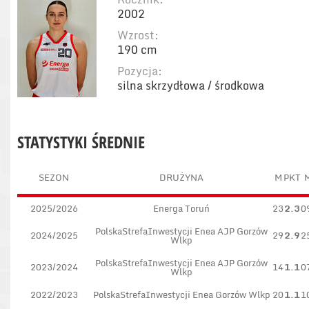
2002
Wzrost:
190 cm
Pozycja:
silna skrzydłowa / środkowa
STATYSTYKI ŚREDNIE
SEZON
DRUŻYNA
M
PKT
2025/2026
Energa Toruń
23
2.3
0
PolskaStrefaInwestycji Enea AJP Gorzów
2024/2025
29
2.9
2
Wlkp
PolskaStrefaInwestycji Enea AJP Gorzów
2023/2024
14
1.1
0
Wlkp
2022/2023
PolskaStrefaInwestycji Enea Gorzów Wlkp
20
1.1
1