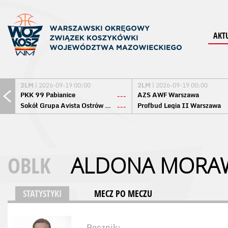
AKT
2LM
| 2026-09-19 00:00
2LM
| 2026-09-19 00:00
PKK 99 Pabianice
AZS AWF Warszawa
---
Sokół Grupa Avista Ostrów Maz.
Profbud Legia II Warszawa
---
OBLK
ALDONA MORA
STATYSTYKI
MECZ PO MECZU
Rocznik: