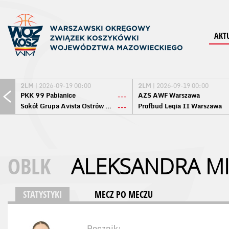
AKT
2LM
| 2026-09-19 00:00
2LM
| 2026-09-19 00:00
PKK 99 Pabianice
AZS AWF Warszawa
---
Sokół Grupa Avista Ostrów Maz.
Profbud Legia II Warszawa
---
OBLK
ALEKSANDRA MI
STATYSTYKI
MECZ PO MECZU
Rocznik: