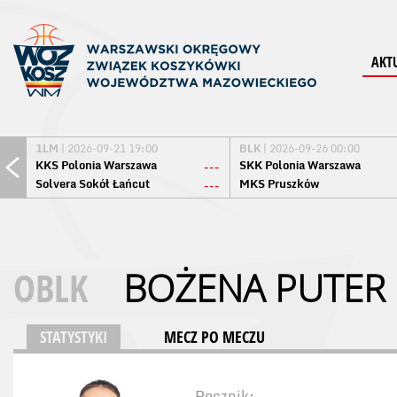
AKT
1LM
| 2026-09-21 19:00
BLK
| 2026-09-26 00:00
KKS Polonia Warszawa
SKK Polonia Warszawa
---
Solvera Sokół Łańcut
MKS Pruszków
---
OBLK
BOŻENA PUTER
STATYSTYKI
MECZ PO MECZU
Rocznik: