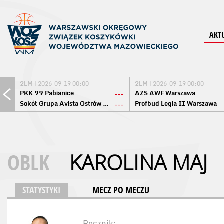
AKT
2LM
| 2026-09-19 00:00
2LM
| 2026-09-19 00:00
PKK 99 Pabianice
AZS AWF Warszawa
---
Sokół Grupa Avista Ostrów Maz.
Profbud Legia II Warszawa
---
OBLK
KAROLINA MAJ
STATYSTYKI
MECZ PO MECZU
Rocznik: