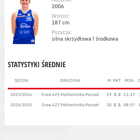
2006
Wzrost:
187 cm
Pozycja:
silna skrzydłowa / środkowa
STATYSTYKI ŚREDNIE
SEZON
DRUŻYNA
M
PKT
MIN
Z
2025/2026
Enea AZS Politechnika Poznań
29
3.3
11:17
2024/2025
Enea AZS Politechnika Poznań
20
2.5
08:57