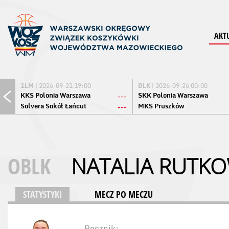
AKT
1LM
| 2026-09-21 19:00
BLK
| 2026-09-26 00:00
KKS Polonia Warszawa
SKK Polonia Warszawa
---
Solvera Sokół Łańcut
MKS Pruszków
---
OBLK
NATALIA RUTK
STATYSTYKI
MECZ PO MECZU
Rocznik: