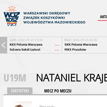
AKT
1LM
| 2026-09-21 19:00
BLK
| 2026-09-26 00:00
KKS Polonia Warszawa
SKK Polonia Warszawa
---
Solvera Sokół Łańcut
MKS Pruszków
---
U19M
NATANIEL KRAJ
STATYSTYKI
MECZ PO MECZU
Rocznik: