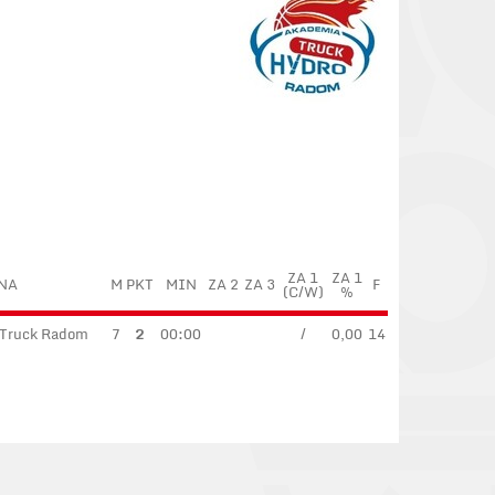
ZA 1
ZA 1
NA
M
PKT
MIN
ZA 2
ZA 3
F
(C/W)
%
oTruck Radom
7
2
00:00
/
0,00
14