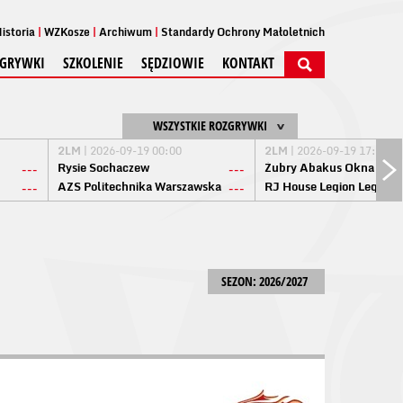
istoria
WZKosze
Archiwum
Standardy Ochrony Małoletnich
GRYWKI
SZKOLENIE
SĘDZIOWIE
KONTAKT
WSZYSTKIE ROZGRYWKI
2LM
| 2026-09-19 00:00
2LM
| 2026-09-19 17:00
Rysie Sochaczew
Żubry Abakus Okna Biał
---
---
AZS Politechnika Warszawska
RJ House Legion Legion
---
---
SEZON: 2026/2027