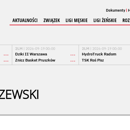
Dokumenty
H
AKTUALNOŚCI
ZWIĄZEK
LIGI MĘSKIE
LIGI ŻEŃSKIE
ROZ
2LM
| 2026-09-19 00:00
2LM
| 2026-09-19 00:00
Dziki II Warszawa
HydroTruck Radom
---
---
Znicz Basket Pruszków
TSK Roś Pisz
---
---
ZEWSKI