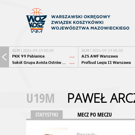
2LM
| 2026-09-19 00:00
2LM
| 2026-09-19 00:00
PKK 99 Pabianice
AZS AWF Warszawa
---
Sokół Grupa Avista Ostrów Maz.
Profbud Legia II Warszawa
---
U19M
PAWEŁ ARC
STATYSTYKI
MECZ PO MECZU
Rocznik: