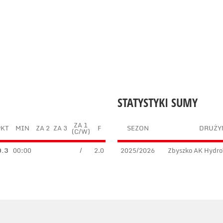
STATYSTYKI SUMY
ZA 1
PKT
MIN
ZA 2
ZA 3
F
SEZON
DRUŻY
(C/W)
0.3
00:00
/
2.0
2025/2026
Zbyszko AK Hydr