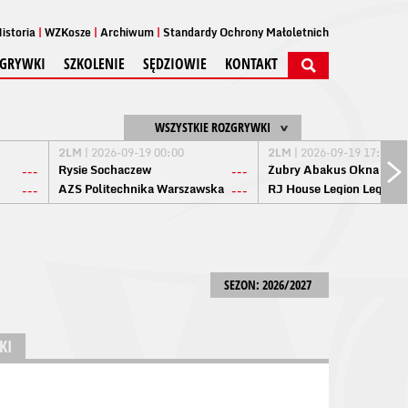
istoria
WZKosze
Archiwum
Standardy Ochrony Małoletnich
GRYWKI
SZKOLENIE
SĘDZIOWIE
KONTAKT
WSZYSTKIE ROZGRYWKI
2LM
| 2026-09-19 00:00
2LM
| 2026-09-19 17:00
Rysie Sochaczew
Żubry Abakus Okna Biał
---
---
AZS Politechnika Warszawska
RJ House Legion Legion
---
---
SEZON: 2026/2027
KI