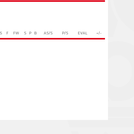
S
F
FW
S
P
B
AS/S
P/S
EVAL
+/-