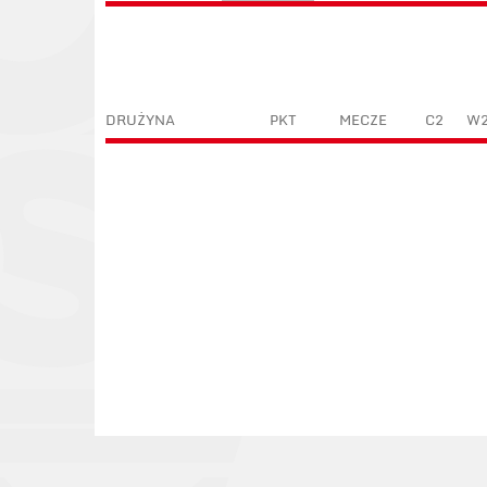
DRUŻYNA
PKT
MECZE
C2
W