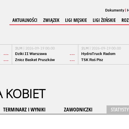
Dokumenty
H
AKTUALNOŚCI
ZWIĄZEK
LIGI MĘSKIE
LIGI ŻEŃSKIE
ROZ
2LM
| 2026-09-19 00:00
2LM
| 2026-09-19 00:00
Dziki II Warszawa
HydroTruck Radom
---
---
Znicz Basket Pruszków
TSK Roś Pisz
---
---
A KOBIET
TERMINARZ I WYNIKI
ZAWODNICZKI
STATYSTY