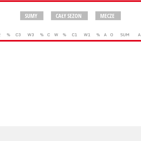
SUMY
CAŁY SEZON
MECZE
2
%
C3
W3
%
C
W
%
C1
W1
%
A
O
SUM
A