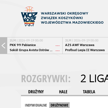
2LM
| 2026-09-19 00:00
2LM
| 2026-09-19 00:00
PKK 99 Pabianice
AZS AWF Warszawa
---
Sokół Grupa Avista Ostrów Maz.
Profbud Legia II Warszawa
---
ROZGRYWKI:
2 LIG
DRUŻYNY
HALE
TABELA
INDYWIDUALNE
DRUŻYNOWE