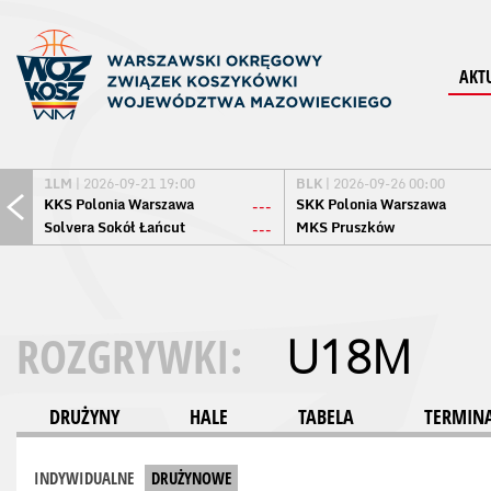
AKT
1LM
| 2026-09-21 19:00
BLK
| 2026-09-26 00:00
KKS Polonia Warszawa
SKK Polonia Warszawa
---
Solvera Sokół Łańcut
MKS Pruszków
---
ROZGRYWKI:
U18M
DRUŻYNY
HALE
TABELA
TERMINA
INDYWIDUALNE
DRUŻYNOWE