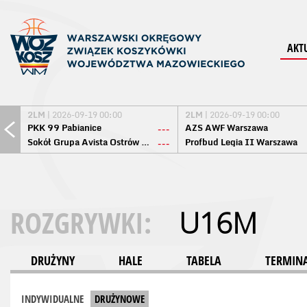
AKT
2LM
| 2026-09-19 00:00
2LM
| 2026-09-19 00:00
PKK 99 Pabianice
AZS AWF Warszawa
---
Sokół Grupa Avista Ostrów Maz.
Profbud Legia II Warszawa
---
ROZGRYWKI:
U16M
DRUŻYNY
HALE
TABELA
TERMINA
INDYWIDUALNE
DRUŻYNOWE