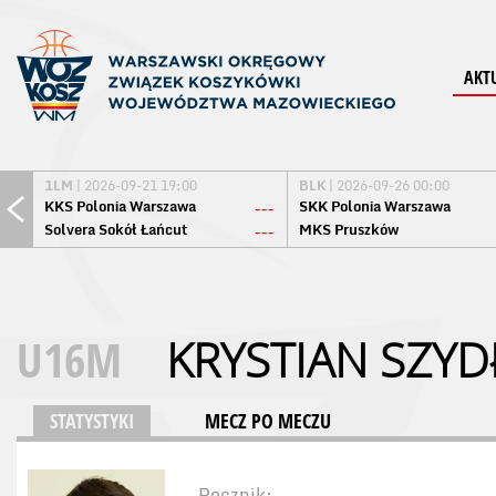
AKT
1LM
| 2026-09-21 19:00
BLK
| 2026-09-26 00:00
KKS Polonia Warszawa
SKK Polonia Warszawa
---
Solvera Sokół Łańcut
MKS Pruszków
---
U16M
KRYSTIAN SZY
STATYSTYKI
MECZ PO MECZU
Rocznik: