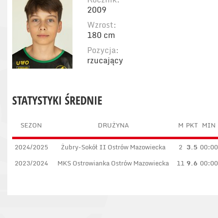
2009
Wzrost:
180 cm
Pozycja:
rzucający
STATYSTYKI ŚREDNIE
SEZON
DRUŻYNA
M
PKT
MIN
2024/2025
Żubry-Sokół II Ostrów Mazowiecka
2
3.5
00:00
2023/2024
MKS Ostrowianka Ostrów Mazowiecka
11
9.6
00:00