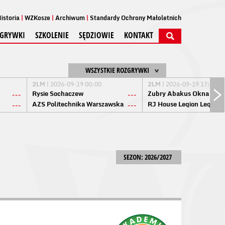
istoria
WZKosze
Archiwum
Standardy Ochrony Małoletnich
GRYWKI
SZKOLENIE
SĘDZIOWIE
KONTAKT
WSZYSTKIE ROZGRYWKI
2LM
| 2026-09-19 00:00
2LM
| 2026-09-19 17:00
Rysie Sochaczew
Żubry Abakus Okna Biał
---
---
AZS Politechnika Warszawska
RJ House Legion Legion
---
---
SEZON: 2026/2027