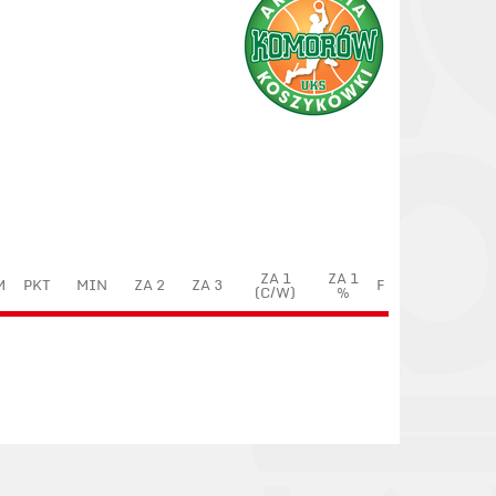
ZA 1
ZA 1
M
PKT
MIN
ZA 2
ZA 3
F
(C/W)
%