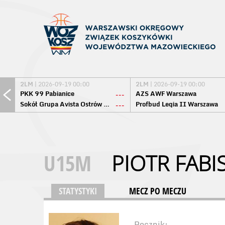
2LM
| 2026-09-19 00:00
2LM
| 2026-09-19 00:00
PKK 99 Pabianice
AZS AWF Warszawa
---
Sokół Grupa Avista Ostrów Maz.
Profbud Legia II Warszawa
---
U15M
PIOTR FABI
STATYSTYKI
MECZ PO MECZU
Rocznik: