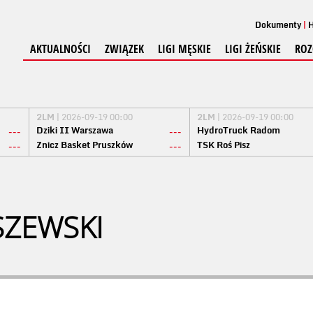
Dokumenty
H
AKTUALNOŚCI
ZWIĄZEK
LIGI MĘSKIE
LIGI ŻEŃSKIE
ROZ
2LM
| 2026-09-19 00:00
2LM
| 2026-09-19 00:00
Dziki II Warszawa
HydroTruck Radom
---
---
Znicz Basket Pruszków
TSK Roś Pisz
---
---
SZEWSKI