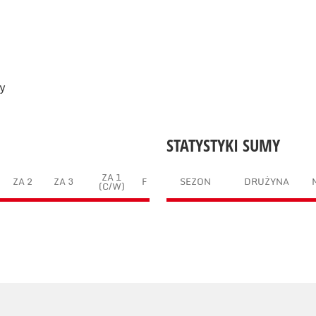
cy
STATYSTYKI SUMY
ZA 1
ZA 2
ZA 3
F
SEZON
DRUŻYNA
(C/W)