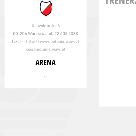
TRENER
Konwiktorska 6
00-206 Warszawa tel. 22 635 5088
fax. ---
http://www.polonia.waw.pl
kosz@polonia.waw.pl
ARENA
, ,