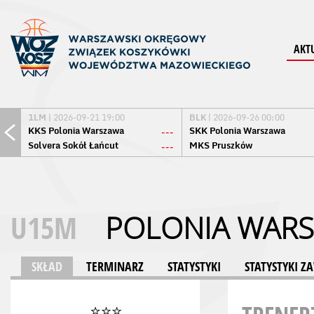
AKT
1LM
| 2026-09-21 19:00
BLK
| 2026-09-26 00:00
KKS Polonia Warszawa
SKK Polonia Warszawa
---
Solvera Sokół Łańcut
MKS Pruszków
---
U15M
POLONIA WAR
SKŁAD
TERMINARZ
STATYSTYKI
STATYSTYKI 