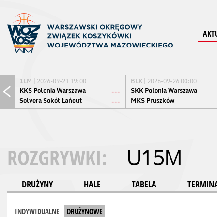
AKT
1LM
| 2026-09-21 19:00
BLK
| 2026-09-26 00:00
KKS Polonia Warszawa
SKK Polonia Warszawa
---
Solvera Sokół Łańcut
MKS Pruszków
---
ROZGRYWKI:
U15M
DRUŻYNY
HALE
TABELA
TERMINA
INDYWIDUALNE
DRUŻYNOWE