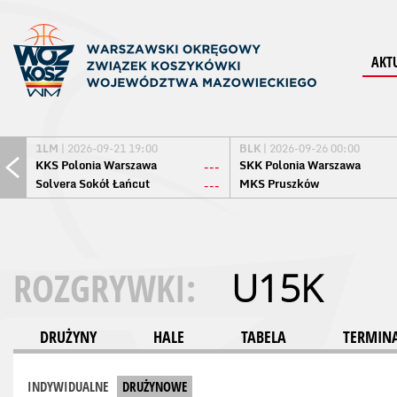
AKT
1LM
| 2026-09-21 19:00
BLK
| 2026-09-26 00:00
KKS Polonia Warszawa
SKK Polonia Warszawa
---
Solvera Sokół Łańcut
MKS Pruszków
---
ROZGRYWKI:
U15K
DRUŻYNY
HALE
TABELA
TERMINA
INDYWIDUALNE
DRUŻYNOWE