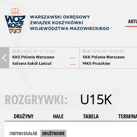
AKT
1LM
| 2026-09-21 19:00
BLK
| 2026-09-26 00:00
KKS Polonia Warszawa
SKK Polonia Warszawa
---
Solvera Sokół Łańcut
MKS Pruszków
---
ROZGRYWKI:
U15K
DRUŻYNY
HALE
TABELA
TERMINA
INDYWIDUALNE
DRUŻYNOWE