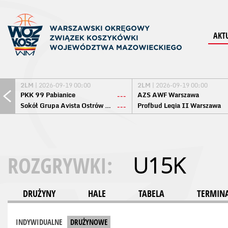
AKT
2LM
| 2026-09-19 00:00
2LM
| 2026-09-19 00:00
PKK 99 Pabianice
AZS AWF Warszawa
---
Sokół Grupa Avista Ostrów Maz.
Profbud Legia II Warszawa
---
ROZGRYWKI:
U15K
DRUŻYNY
HALE
TABELA
TERMINA
INDYWIDUALNE
DRUŻYNOWE