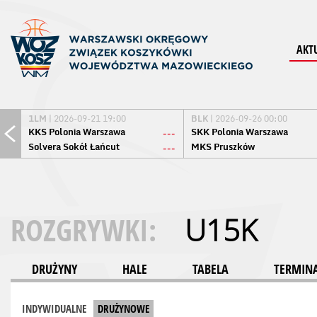
AKT
1LM
| 2026-09-21 19:00
BLK
| 2026-09-26 00:00
KKS Polonia Warszawa
SKK Polonia Warszawa
---
Solvera Sokół Łańcut
MKS Pruszków
---
ROZGRYWKI:
U15K
DRUŻYNY
HALE
TABELA
TERMINA
INDYWIDUALNE
DRUŻYNOWE