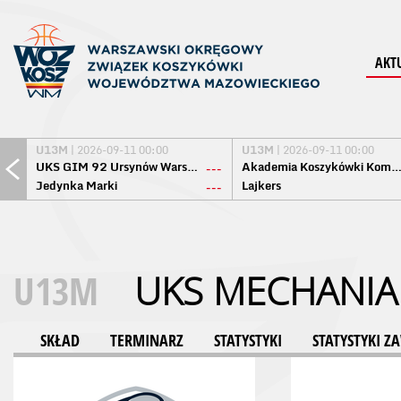
AKT
U13M
| 2026-09-11 00:00
U13M
| 2026-09-11 00:00
UKS GIM 92 Ursynów Warszawa
Akademia Koszykówki Komo
---
Jedynka Marki
Lajkers
---
U13M
UKS MECHANIA
SKŁAD
TERMINARZ
STATYSTYKI
STATYSTYKI 