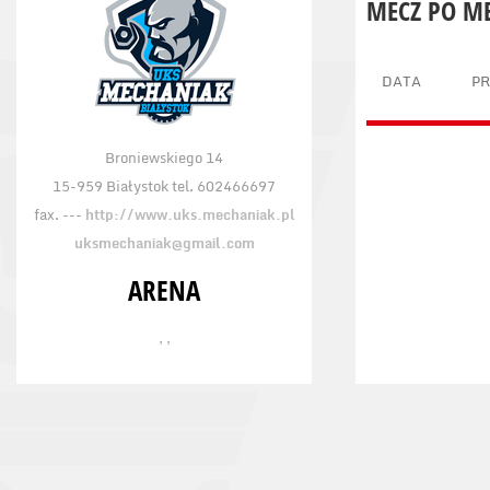
MECZ PO M
DATA
P
Broniewskiego 14
15-959 Białystok tel. 602466697
fax. ---
http://www.uks.mechaniak.pl
uksmechaniak@gmail.com
ARENA
, ,