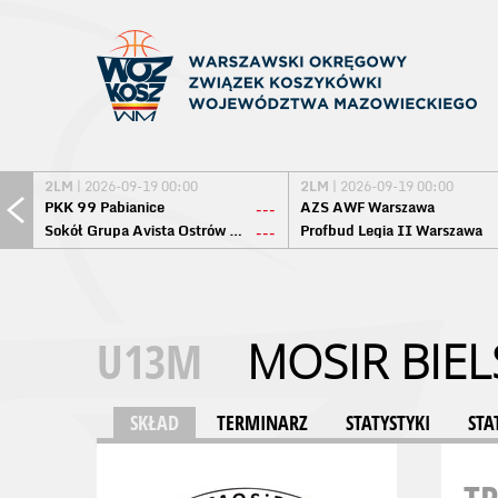
2LM
| 2026-09-19 00:00
2LM
| 2026-09-19 00:00
PKK 99 Pabianice
AZS AWF Warszawa
---
Sokół Grupa Avista Ostrów Maz.
Profbud Legia II Warszawa
---
U13M
MOSIR BIEL
SKŁAD
TERMINARZ
STATYSTYKI
STA