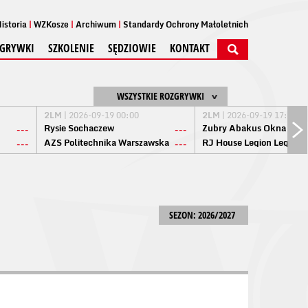
istoria
WZKosze
Archiwum
Standardy Ochrony Małoletnich
GRYWKI
SZKOLENIE
SĘDZIOWIE
KONTAKT
WSZYSTKIE ROZGRYWKI
2LM
| 2026-09-19 00:00
2LM
| 2026-09-19 17:00
Rysie Sochaczew
Żubry Abakus Okna Biał
---
---
AZS Politechnika Warszawska
RJ House Legion Legion
---
---
SEZON: 2026/2027