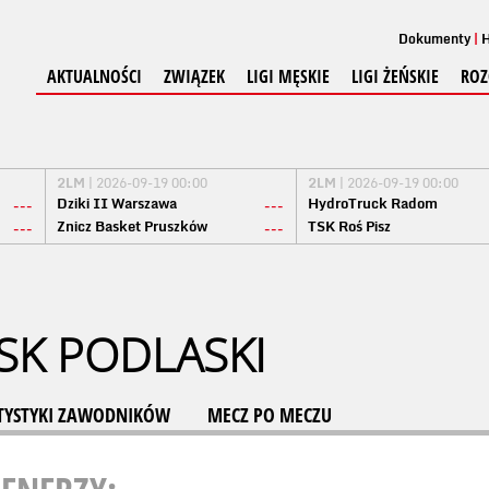
Dokumenty
H
AKTUALNOŚCI
ZWIĄZEK
LIGI MĘSKIE
LIGI ŻEŃSKIE
ROZ
2LM
| 2026-09-19 00:00
2LM
| 2026-09-19 00:00
Dziki II Warszawa
HydroTruck Radom
---
---
Znicz Basket Pruszków
TSK Roś Pisz
---
---
SK PODLASKI
TYSTYKI ZAWODNIKÓW
MECZ PO MECZU