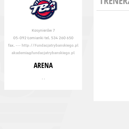
TRENER
Kosynierów 7
05-092 Łomianki tel. 534 260 650
fax. ---
http://Fundacjatrybanskiego.pl
akademia@fundacjatrybanskiego.pl
ARENA
, ,