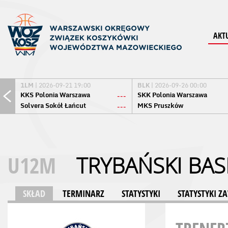
AKT
1LM
| 2026-09-21 19:00
BLK
| 2026-09-26 00:00
KKS Polonia Warszawa
SKK Polonia Warszawa
---
Solvera Sokół Łańcut
MKS Pruszków
---
U12M
TRYBAŃSKI BA
SKŁAD
TERMINARZ
STATYSTYKI
STATYSTYKI 