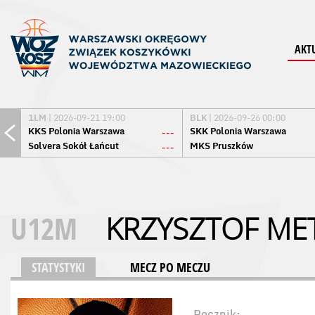
AKT
1LM
| 2026-09-21 19:00
BLK
| 2026-09-26 00:00
KKS Polonia Warszawa
SKK Polonia Warszawa
---
Solvera Sokół Łańcut
MKS Pruszków
---
U12M
KRZYSZTOF ME
STATYSTYKI
MECZ PO MECZU
Rocznik: