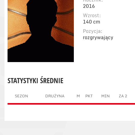
2016
Wzrost:
140 cm
Pozycja:
rozgrywający
STATYSTYKI ŚREDNIE
SEZON
DRUŻYNA
M
PKT
MIN
ZA 2