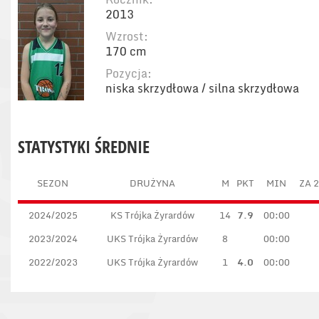
2013
Wzrost:
170 cm
Pozycja:
niska skrzydłowa / silna skrzydłowa
STATYSTYKI ŚREDNIE
SEZON
DRUŻYNA
M
PKT
MIN
ZA 2
2024/2025
KS Trójka Żyrardów
14
7.9
00:00
2023/2024
UKS Trójka Żyrardów
8
00:00
2022/2023
UKS Trójka Żyrardów
1
4.0
00:00