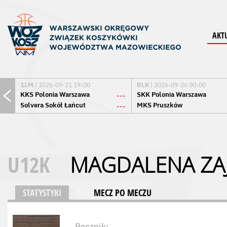
AKT
1LM
| 2026-09-21 19:00
BLK
| 2026-09-26 00:00
KKS Polonia Warszawa
SKK Polonia Warszawa
---
Solvera Sokół Łańcut
MKS Pruszków
---
U12K
MAGDALENA ZA
STATYSTYKI
MECZ PO MECZU
Rocznik: