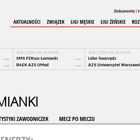
Dokumenty
H
AKTUALNOŚCI
ZWIĄZEK
LIGI MĘSKIE
LIGI ŻEŃSKIE
ROZ
1LK
| 2026-09-26 00:00
1LK
| 2026-09-26 00:00
SMS PZKosz Łomianki
Lider Swarzędz
---
---
B4EK AZS UMed
AZS Uniwersytet Warszaws
---
---
MIANKI
TYSTYKI ZAWODNICZEK
MECZ PO MECZU