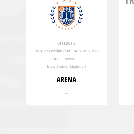
TR
Staszica 2
05-092 Łomianki tel. 663-555-213
fax. --- www: ---
kusy.lomianki@int.pl
ARENA
, ,