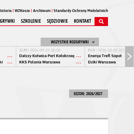
istoria
WZKosze
Archiwum
Standardy Ochrony Małoletnich
GRYWKI
SZKOLENIE
SĘDZIOWIE
KONTAKT
WSZYSTKIE ROZGRYWKI
1LM
| 2026-09-26 18:00
PLK
| 2026-10-02 20:15
Datzzy Kotwica Port Kołobrzeg
Energa Trefl Sopot
---
---
ki
KKS Polonia Warszawa
Dziki Warszawa
---
---
SEZON: 2026/2027