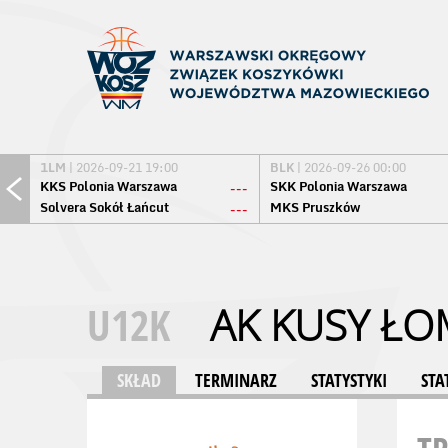
1LM
| 2026-09-21 19:00
BLK
| 2026-09-26 00:00
KKS Polonia Warszawa
SKK Polonia Warszawa
---
Solvera Sokół Łańcut
MKS Pruszków
---
U12K
AK KUSY ŁO
SKŁAD
TERMINARZ
STATYSTYKI
STA