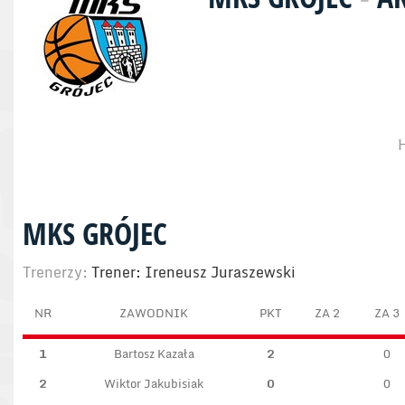
H
MKS GRÓJEC
Trenerzy:
Trener: Ireneusz Juraszewski
NR
ZAWODNIK
PKT
ZA 2
ZA 3
1
Bartosz Kazała
2
0
2
Wiktor Jakubisiak
0
0