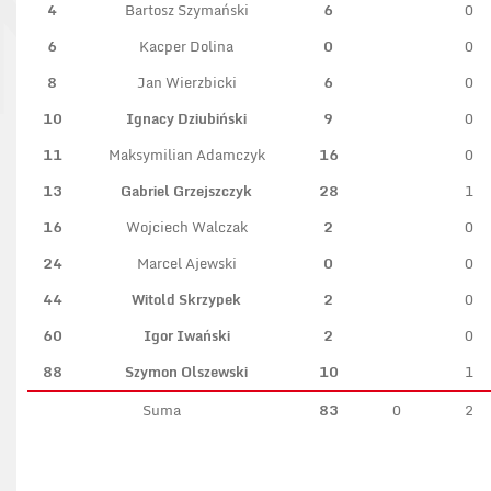
4
Bartosz Szymański
6
0
6
Kacper Dolina
0
0
8
Jan Wierzbicki
6
0
10
Ignacy Dziubiński
9
0
11
Maksymilian Adamczyk
16
0
13
Gabriel Grzejszczyk
28
1
16
Wojciech Walczak
2
0
24
Marcel Ajewski
0
0
44
Witold Skrzypek
2
0
60
Igor Iwański
2
0
88
Szymon Olszewski
10
1
Suma
83
0
2