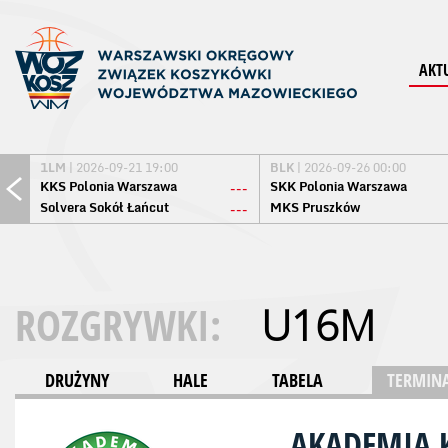
AKT
1LM
| 2026-09-21 19:00
BLK
| 2026-09-26 00:00
KKS Polonia Warszawa
SKK Polonia Warszawa
---
Solvera Sokół Łańcut
MKS Pruszków
---
ROZGRYWKI:
U16M
DRUŻYNY
HALE
TABELA
TERMINA
AKADEMIA