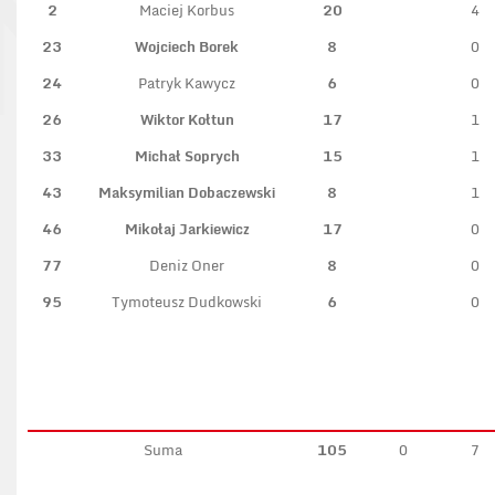
2
Maciej Korbus
20
4
23
Wojciech Borek
8
0
24
Patryk Kawycz
6
0
26
Wiktor Kołtun
17
1
33
Michał Soprych
15
1
43
Maksymilian Dobaczewski
8
1
46
Mikołaj Jarkiewicz
17
0
77
Deniz Oner
8
0
95
Tymoteusz Dudkowski
6
0
Suma
105
0
7