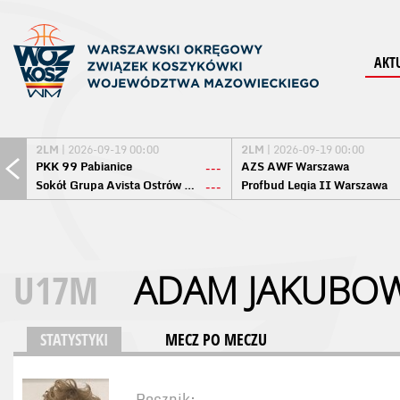
AKT
2LM
| 2026-09-19 00:00
2LM
| 2026-09-19 00:00
PKK 99 Pabianice
AZS AWF Warszawa
---
Sokół Grupa Avista Ostrów Maz.
Profbud Legia II Warszawa
---
U17M
ADAM JAKUBOW
STATYSTYKI
MECZ PO MECZU
Rocznik: