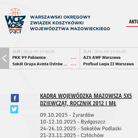
AKT
2LM
| 2026-09-19 00:00
2LM
| 2026-09-19 00:00
PKK 99 Pabianice
AZS AWF Warszawa
---
Sokół Grupa Avista Ostrów Maz.
Profbud Legia II Warszawa
---
KADRA WOJEWÓDZKA MAZOWSZA 5X5
DZIEWCZĄT, ROCZNIK 2012 I MŁ
09.10.2025 - Żyrardów
10-12.10.2025 - Bydgoszcz
24-26.10.2025 - Sokołów Podlaski
21-23.11.2025 - Człóchów