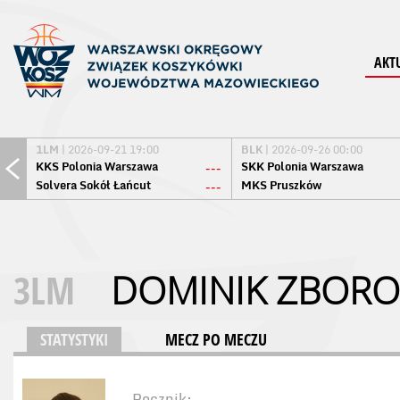
AKT
1LM
| 2026-09-21 19:00
BLK
| 2026-09-26 00:00
KKS Polonia Warszawa
SKK Polonia Warszawa
---
Solvera Sokół Łańcut
MKS Pruszków
---
3LM
DOMINIK ZBORO
STATYSTYKI
MECZ PO MECZU
Rocznik: