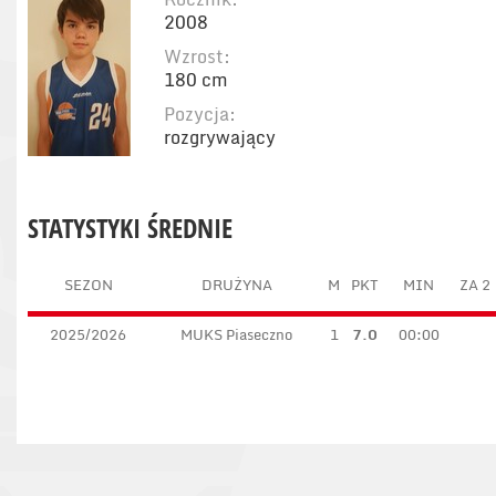
2008
Wzrost:
180 cm
Pozycja:
rozgrywający
STATYSTYKI ŚREDNIE
SEZON
DRUŻYNA
M
PKT
MIN
ZA 2
2025/2026
MUKS Piaseczno
1
7.0
00:00