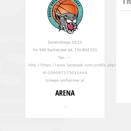
TR
Żeromskiego 33/15
96-500 Sochaczew tel. 736 802 231
fax. ---
http://https://www.facebook.com/profile.php?
id=100087273011640
rysie@e-sochaczew.pl
ARENA
, ,