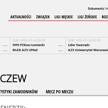
Dokumenty
H
AKTUALNOŚCI
ZWIĄZEK
LIGI MĘSKIE
LIGI ŻEŃSKIE
ROZ
1LK
| 2026-09-26 00:00
1LK
| 2026-09-26 00:00
SMS PZKosz Łomianki
Lider Swarzędz
---
---
B4EK AZS UMed
AZS Uniwersytet Warszaws
---
---
ACZEW
TYSTYKI ZAWODNIKÓW
MECZ PO MECZU