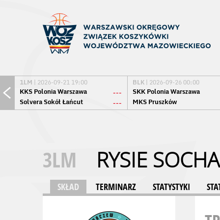
1LM
| 2026-09-21 19:00
BLK
| 2026-09-26 00:00
KKS Polonia Warszawa
SKK Polonia Warszawa
---
Solvera Sokół Łańcut
MKS Pruszków
---
3LM
RYSIE SOCH
SKŁAD
TERMINARZ
STATYSTYKI
STA