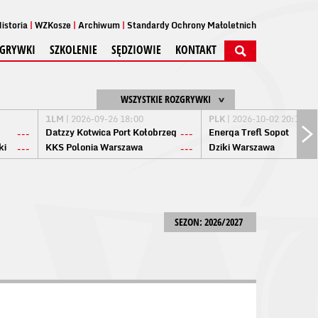
istoria
WZKosze
Archiwum
Standardy Ochrony Małoletnich
GRYWKI
SZKOLENIE
SĘDZIOWIE
KONTAKT
WSZYSTKIE ROZGRYWKI
1LM
| 2026-09-26 18:00
PLK
| 2026-10-02 20:15
Datzzy Kotwica Port Kołobrzeg
Energa Trefl Sopot
---
---
ki
KKS Polonia Warszawa
Dziki Warszawa
---
---
SEZON: 2026/2027