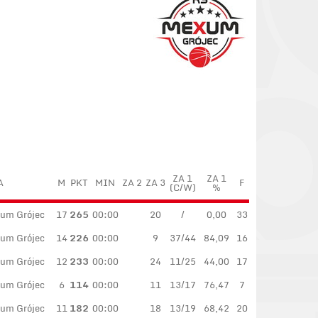
ZA 1
ZA 1
A
M
PKT
MIN
ZA 2
ZA 3
F
(C/W)
%
xum Grójec
17
265
00:00
20
/
0,00
33
xum Grójec
14
226
00:00
9
37/44
84,09
16
xum Grójec
12
233
00:00
24
11/25
44,00
17
xum Grójec
6
114
00:00
11
13/17
76,47
7
xum Grójec
11
182
00:00
18
13/19
68,42
20