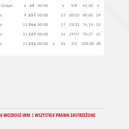
Grójec
6
49
00:00
4
5/8
62,50
4
ec
9
227
00:00
27
20/25
80,00
19
ec
13
246
00:00
27
23/31
74,19
22
ec
11
127
00:00
14
19/27
70,37
22
ec
17
151
00:00
1
15
2/2
100,00
38
26 WOZKOSZ-WM | WSZYSTKIE PRAWA ZASTRZEŻONE