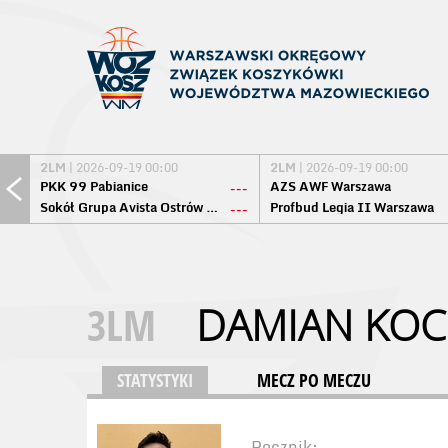
2LM
| 2026-09-19 00:00
2LM
| 2026-09-19 00:00
PKK 99 Pabianice
AZS AWF Warszawa
---
Sokół Grupa Avista Ostrów Maz.
Profbud Legia II Warszawa
---
3LM
DAMIAN KOC
STATYSTYKI
MECZ PO MECZU
Rocznik: