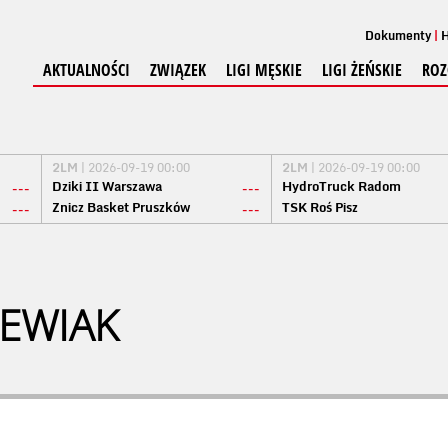
Dokumenty
H
AKTUALNOŚCI
ZWIĄZEK
LIGI MĘSKIE
LIGI ŻEŃSKIE
ROZ
2LM
| 2026-09-19 00:00
2LM
| 2026-09-19 00:00
Dziki II Warszawa
HydroTruck Radom
---
---
Znicz Basket Pruszków
TSK Roś Pisz
---
---
EWIAK