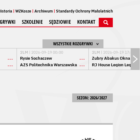
istoria
WZKosze
Archiwum
Standardy Ochrony Małoletnich
GRYWKI
SZKOLENIE
SĘDZIOWIE
KONTAKT
WSZYSTKIE ROZGRYWKI
2LM
| 2026-09-19 00:00
2LM
| 2026-09-19 17:00
Rysie Sochaczew
Żubry Abakus Okna Biał
---
---
AZS Politechnika Warszawska
RJ House Legion Legion
---
---
SEZON: 2026/2027