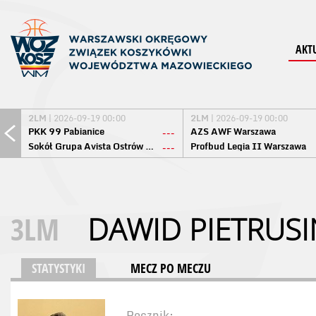
AKT
2LM
| 2026-09-19 00:00
2LM
| 2026-09-19 00:00
PKK 99 Pabianice
AZS AWF Warszawa
---
Sokół Grupa Avista Ostrów Maz.
Profbud Legia II Warszawa
---
3LM
DAWID PIETRUSI
STATYSTYKI
MECZ PO MECZU
Rocznik: