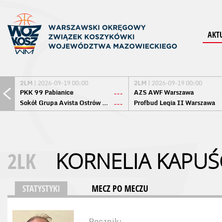
AKT
2LM
| 2026-09-19 00:00
2LM
| 2026-09-19 00:00
PKK 99 Pabianice
AZS AWF Warszawa
---
Sokół Grupa Avista Ostrów Maz.
Profbud Legia II Warszawa
---
2LK
KORNELIA KAPUŚ
STATYSTYKI
MECZ PO MECZU
Rocznik: