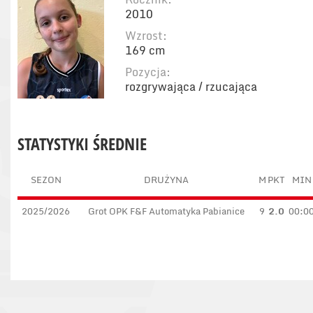
2010
Wzrost:
169 cm
Pozycja:
rozgrywająca / rzucająca
STATYSTYKI ŚREDNIE
SEZON
DRUŻYNA
M
PKT
MIN
2025/2026
Grot OPK F&F Automatyka Pabianice
9
2.0
00:0