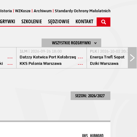
istoria
WZKosze
Archiwum
Standardy Ochrony Małoletnich
GRYWKI
SZKOLENIE
SĘDZIOWIE
KONTAKT
WSZYSTKIE ROZGRYWKI
1LM
| 2026-09-26 18:00
PLK
| 2026-10-02 20:15
Datzzy Kotwica Port Kołobrzeg
Energa Trefl Sopot
---
---
ki
KKS Polonia Warszawa
Dziki Warszawa
---
---
SEZON: 2026/2027