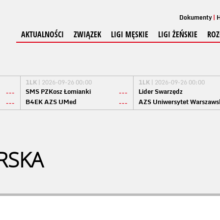
Dokumenty
H
AKTUALNOŚCI
ZWIĄZEK
LIGI MĘSKIE
LIGI ŻEŃSKIE
ROZ
1LK
| 2026-09-26 00:00
1LK
| 2026-09-26 00:00
SMS PZKosz Łomianki
Lider Swarzędz
---
---
B4EK AZS UMed
AZS Uniwersytet Warszaws
---
---
RSKA