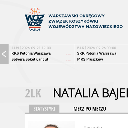
1LM
| 2026-09-21 19:00
BLK
| 2026-09-26 00:00
KKS Polonia Warszawa
SKK Polonia Warszawa
---
Solvera Sokół Łańcut
MKS Pruszków
---
2LK
NATALIA BAJE
STATYSTYKI
MECZ PO MECZU
Rocznik: