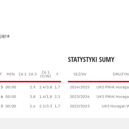
ająca
STATYSTYKI SUMY
ZA 1
T
MIN
ZA 2
ZA 3
F
SEZON
DRUŻYN
(C/W)
.5
00:00
2.9
2.4/3.8
1.7
2024/2025
UKS PWiK Huraga
.6
00:00
3.8
1.4/1.8
2.1
2023/2024
UKS PWiK Huraga
.5
00:00
2.6
2.1/3.3
1.7
2022/2023
UKS Huragan 