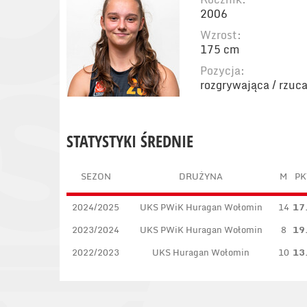
2006
Wzrost:
175 cm
Pozycja:
rozgrywająca / rzuc
STATYSTYKI ŚREDNIE
SEZON
DRUŻYNA
M
PK
2024/2025
UKS PWiK Huragan Wołomin
14
17
2023/2024
UKS PWiK Huragan Wołomin
8
19
2022/2023
UKS Huragan Wołomin
10
13