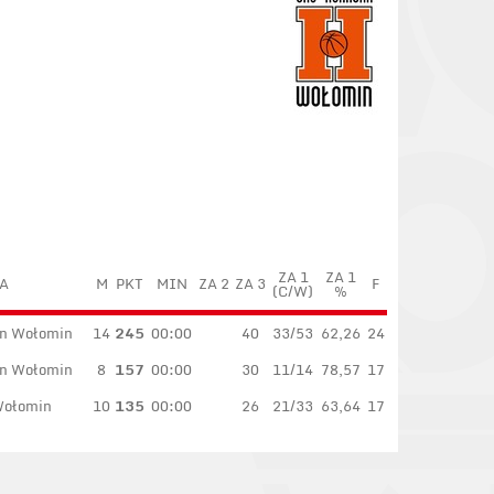
ZA 1
ZA 1
A
M
PKT
MIN
ZA 2
ZA 3
F
(C/W)
%
n Wołomin
14
245
00:00
40
33/53
62,26
24
n Wołomin
8
157
00:00
30
11/14
78,57
17
Wołomin
10
135
00:00
26
21/33
63,64
17