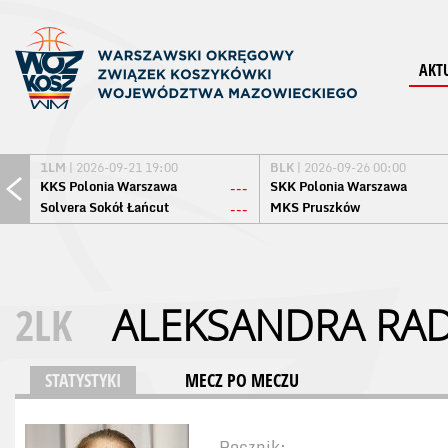
AKT
1LM
| 2026-09-21 19:00
BLK
| 2026-09-26 00:00
KKS Polonia Warszawa
SKK Polonia Warszawa
---
Solvera Sokół Łańcut
MKS Pruszków
---
2LK
ALEKSANDRA RA
STATYSTYKI
MECZ PO MECZU
Rocznik: