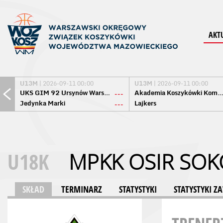
AKT
U13M
| 2026-09-11 00:00
U13M
| 2026-09-11 00:00
UKS GIM 92 Ursynów Warszawa
Akademia Koszykówki Komo
---
Jedynka Marki
Lajkers
---
U18K
MPKK OSIR SOK
SKŁAD
TERMINARZ
STATYSTYKI
STATYSTYKI 