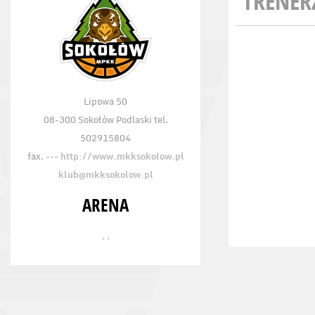
TRENER
Lipowa 50
08-300 Sokołów Podlaski tel.
502915804
fax. ---
http://www.mkksokolow.pl
klub@mkksokolow.pl
ARENA
, ,