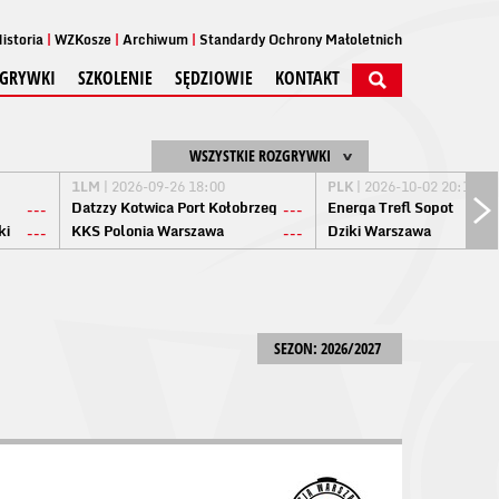
istoria
WZKosze
Archiwum
Standardy Ochrony Małoletnich
GRYWKI
SZKOLENIE
SĘDZIOWIE
KONTAKT
WSZYSTKIE ROZGRYWKI
1LM
| 2026-09-26 18:00
PLK
| 2026-10-02 20:15
Datzzy Kotwica Port Kołobrzeg
Energa Trefl Sopot
---
---
ki
KKS Polonia Warszawa
Dziki Warszawa
---
---
SEZON: 2026/2027