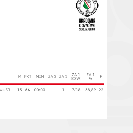
ZA 1
ZA 1
M
PKT
MIN
ZA 2
ZA 3
F
(C/W)
%
awa SJ
15
64
00:00
1
7/18
38,89
22