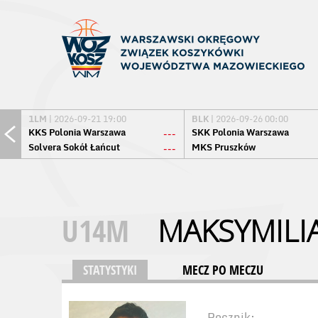
1LM
| 2026-09-21 19:00
BLK
| 2026-09-26 00:00
KKS Polonia Warszawa
SKK Polonia Warszawa
---
Solvera Sokół Łańcut
MKS Pruszków
---
U14M
MAKSYMILI
STATYSTYKI
MECZ PO MECZU
Rocznik: