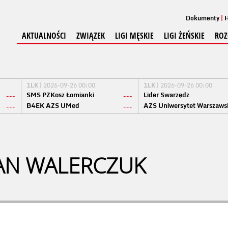
Dokumenty
H
AKTUALNOŚCI
ZWIĄZEK
LIGI MĘSKIE
LIGI ŻEŃSKIE
ROZ
1LK
| 2026-09-26 00:00
1LK
| 2026-09-26 00:00
SMS PZKosz Łomianki
Lider Swarzędz
---
---
B4EK AZS UMed
AZS Uniwersytet Warszaws
---
---
AN WALERCZUK