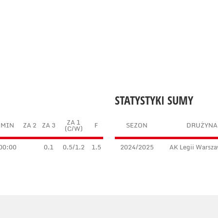
STATYSTYKI SUMY
ZA 1
MIN
ZA 2
ZA 3
F
SEZON
DRUŻYNA
(C/W)
00:00
0.1
0.5/1.2
1.5
2024/2025
AK Legii Warsz