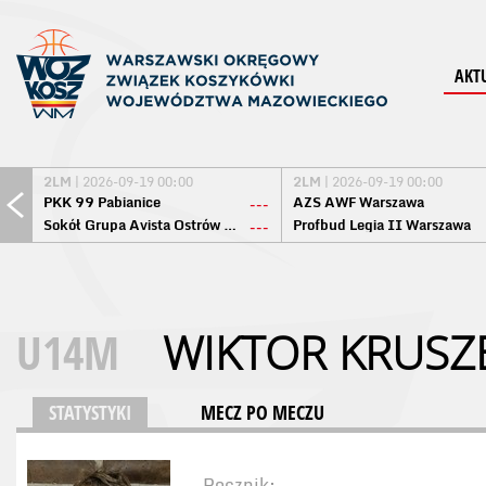
AKT
2LM
| 2026-09-19 00:00
2LM
| 2026-09-19 00:00
PKK 99 Pabianice
AZS AWF Warszawa
---
Sokół Grupa Avista Ostrów Maz.
Profbud Legia II Warszawa
---
U14M
WIKTOR KRUSZ
STATYSTYKI
MECZ PO MECZU
Rocznik: