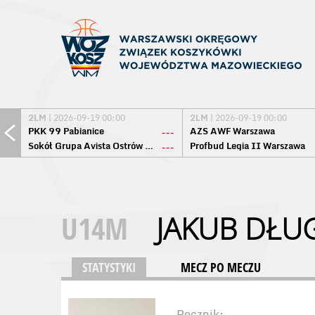
2LM
| 2026-09-19 00:00
2LM
| 2026-09-19 00:00
PKK 99 Pabianice
AZS AWF Warszawa
---
Sokół Grupa Avista Ostrów Maz.
Profbud Legia II Warszawa
---
U14M
JAKUB DŁU
STATYSTYKI
MECZ PO MECZU
Rocznik: