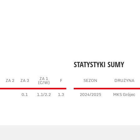
STATYSTYKI SUMY
ZA 1
ZA 2
ZA 3
F
SEZON
DRUŻYNA
(C/W)
0.1
1.1/2.2
1.3
2024/2025
MKS Grójec