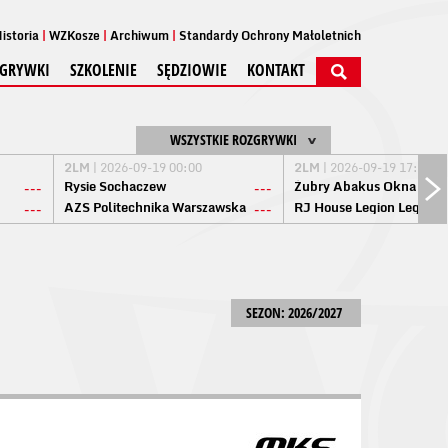
istoria
WZKosze
Archiwum
Standardy Ochrony Małoletnich
GRYWKI
SZKOLENIE
SĘDZIOWIE
KONTAKT
WSZYSTKIE ROZGRYWKI
2LM
| 2026-09-19 00:00
2LM
| 2026-09-19 17:00
Rysie Sochaczew
Żubry Abakus Okna Biał
---
---
AZS Politechnika Warszawska
RJ House Legion Legion
---
---
SEZON: 2026/2027