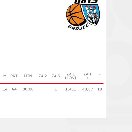
ZA 1
ZA 1
M
PKT
MIN
ZA 2
ZA 3
F
(C/W)
%
14
44
00:00
1
15/31
48,39
18