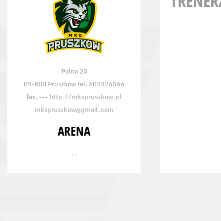
TRENER
Polna 23
05-800 Pruszków tel. 602326066
fax. ---
http://mkspruszkow.pl
mkspruszkow@gmail.com
ARENA
, ,