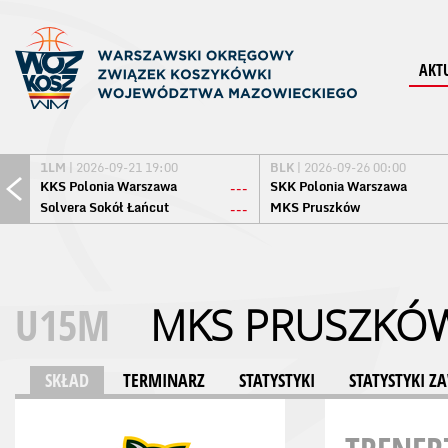
AKT
1LM
| 2026-09-21 19:00
BLK
| 2026-09-26 00:00
KKS Polonia Warszawa
SKK Polonia Warszawa
---
Solvera Sokół Łańcut
MKS Pruszków
---
U15M
MKS PRUSZKÓ
SKŁAD
TERMINARZ
STATYSTYKI
STATYSTYKI 