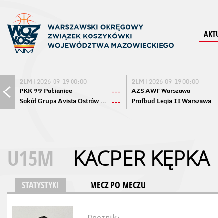
AKT
2LM
| 2026-09-19 00:00
2LM
| 2026-09-19 00:00
PKK 99 Pabianice
AZS AWF Warszawa
---
Sokół Grupa Avista Ostrów Maz.
Profbud Legia II Warszawa
---
U15M
KACPER KĘPKA
STATYSTYKI
MECZ PO MECZU
Rocznik: