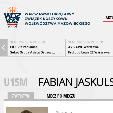
AKT
2LM
| 2026-09-19 00:00
2LM
| 2026-09-19 00:00
PKK 99 Pabianice
AZS AWF Warszawa
---
Sokół Grupa Avista Ostrów Maz.
Profbud Legia II Warszawa
---
U15M
FABIAN JASKUL
STATYSTYKI
MECZ PO MECZU
Rocznik: