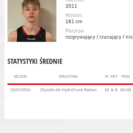
2011
Wzrost:
181 cm
Pozycja:
rozgrywający / rzucający / ni
STATYSTYKI ŚREDNIE
SEZON
DRUŻYNA
M
PKT
MIN
2025/2026
Zbyszko AK HydroTruck Radom
18
6.5
00:00